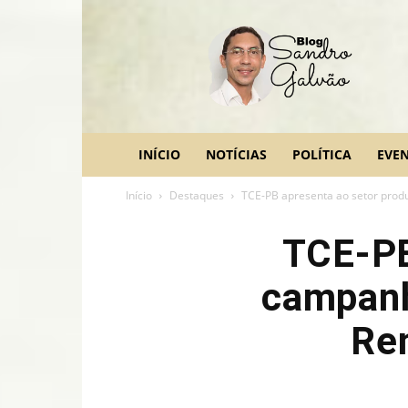
blog
Sandro
Galvão
INÍCIO
NOTÍCIAS
POLÍTICA
EVE
Início
Destaques
TCE-PB apresenta ao setor produ
TCE-PB
campanh
Ren