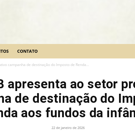
NTOS
CONTATO
tivo campanha de destinação do Imposto de Renda...
 apresenta ao setor pr
a de destinação do Im
da aos fundos da infâ
22 de janeiro de 2026