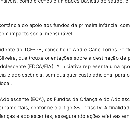
ensíveis, como creches e unidades básicas de saúde, e
portância do apoio aos fundos da primeira infância, co
 com impacto social mensurável.
esidente do TCE-PB, conselheiro André Carlo Torres Pon
Silveira, que trouxe orientações sobre a destinação de
dolescente (FDCA/FIA). A iniciativa representa uma op
ncia e adolescência, sem qualquer custo adicional para o
local.
 Adolescente (ECA), os Fundos da Criança e do Adolescen
namentais, conforme o artigo 88, inciso IV. A finalida
rianças e adolescentes, assegurando ações efetivas e