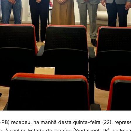
-PB) recebeu, na manhã desta quinta-feira (22), repre
do Álcool no Estado da Paraíba (Sindalcool-PB), no Espa