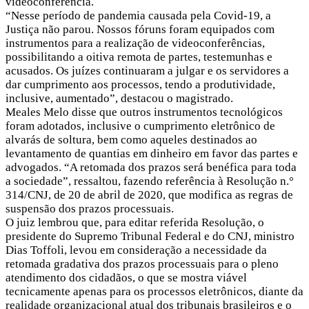
videoconferência.
“Nesse período de pandemia causada pela Covid-19, a
Justiça não parou. Nossos fóruns foram equipados com
instrumentos para a realização de videoconferências,
possibilitando a oitiva remota de partes, testemunhas e
acusados. Os juízes continuaram a julgar e os servidores a
dar cumprimento aos processos, tendo a produtividade,
inclusive, aumentado”, destacou o magistrado.
Meales Melo disse que outros instrumentos tecnológicos
foram adotados, inclusive o cumprimento eletrônico de
alvarás de soltura, bem como aqueles destinados ao
levantamento de quantias em dinheiro em favor das partes e
advogados. “A retomada dos prazos será benéfica para toda
a sociedade”, ressaltou, fazendo referência à Resolução n.°
314/CNJ, de 20 de abril de 2020, que modifica as regras de
suspensão dos prazos processuais.
O juiz lembrou que, para editar referida Resolução, o
presidente do Supremo Tribunal Federal e do CNJ, ministro
Dias Toffoli, levou em consideração a necessidade da
retomada gradativa dos prazos processuais para o pleno
atendimento dos cidadãos, o que se mostra viável
tecnicamente apenas para os processos eletrônicos, diante da
realidade organizacional atual dos tribunais brasileiros e o