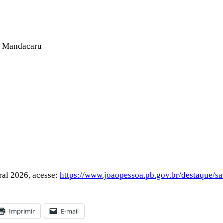
 – Mandacaru
ral 2026, acesse:
https://www.joaopessoa.pb.gov.br/destaque/s
Imprimir
E-mail