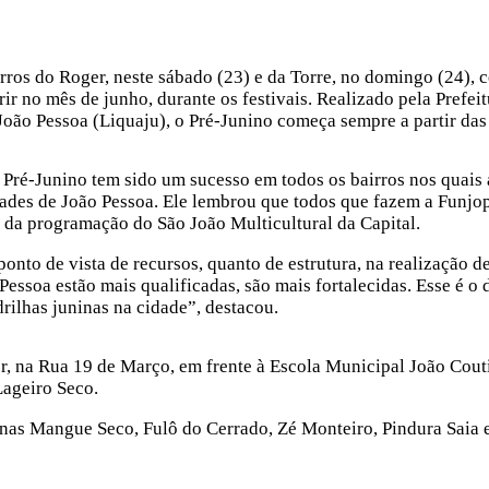
airros do Roger, neste sábado (23) e da Torre, no domingo (24), 
r no mês de junho, durante os festivais. Realizado pela Prefei
João Pessoa (Liquaju), o Pré-Junino começa sempre a partir das
 Pré-Junino tem sido um sucesso em todos os bairros nos quais 
idades de João Pessoa. Ele lembrou que todos que fazem a Funjop
ro da programação do São João Multicultural da Capital.
onto de vista de recursos, quanto de estrutura, na realização de
Pessoa estão mais qualificadas, são mais fortalecidas. Esse é o
ilhas juninas na cidade”, destacou.
r, na Rua 19 de Março, em frente à Escola Municipal João Couti
ageiro Seco.
uninas Mangue Seco, Fulô do Cerrado, Zé Monteiro, Pindura Saia 