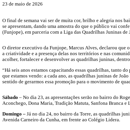
23 de maio de 2026
O final de semana vai ser de muita cor, brilho e alegria nos b
se apresentam, dando uma amostra do que o público vai conferi
(Funjope), em parceria com a Liga das Quadrilhas Juninas de 
O diretor executivo da Funjope, Marcus Alves, declarou que o
a criatividade e a presença delas nos territórios e nas comun
acolher, fortalecer e desenvolver as quadrilhas juninas, dent
“Há seis anos estamos capacitando essas quadrilhas, tanto do p
que estamos vendo: a cada ano, as quadrilhas juninas de João 
sentido de gerarmos essa promoção para o movimento de quadr
Sábado
– No dia 23, as apresentações serão no bairro do Roge
Aconchego, Dona Maria, Tradição Matuta, Sanfona Branca e L
Domingo –
Já no dia 24, no bairro da Torre, as quadrilhas j
Avenida Carneiro da Cunha, em frente ao Colégio Lidera.