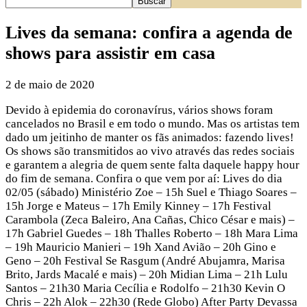
Lives da semana: confira a agenda de
shows para assistir em casa
2 de maio de 2020
Devido à epidemia do coronavírus, vários shows foram
cancelados no Brasil e em todo o mundo. Mas os artistas tem
dado um jeitinho de manter os fãs animados: fazendo lives!
Os shows são transmitidos ao vivo através das redes sociais
e garantem a alegria de quem sente falta daquele happy hour
do fim de semana. Confira o que vem por aí: Lives do dia
02/05 (sábado) Ministério Zoe – 15h Suel e Thiago Soares –
15h Jorge e Mateus – 17h Emily Kinney – 17h Festival
Carambola (Zeca Baleiro, Ana Cañas, Chico César e mais) –
17h Gabriel Guedes – 18h Thalles Roberto – 18h Mara Lima
– 19h Mauricio Manieri – 19h Xand Avião – 20h Gino e
Geno – 20h Festival Se Rasgum (André Abujamra, Marisa
Brito, Jards Macalé e mais) – 20h Midian Lima – 21h Lulu
Santos – 21h30 Maria Cecília e Rodolfo – 21h30 Kevin O
Chris – 22h Alok – 22h30 (Rede Globo) After Party Devassa