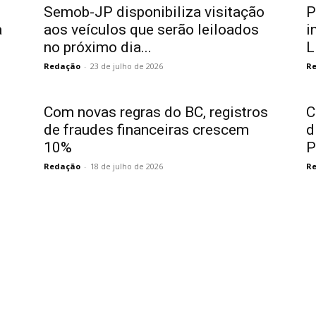
Semob-JP disponibiliza visitação
P
a
aos veículos que serão leiloados
i
no próximo dia...
L
Redação
-
23 de julho de 2026
R
Com novas regras do BC, registros
C
de fraudes financeiras crescem
d
10%
P
Redação
-
18 de julho de 2026
R