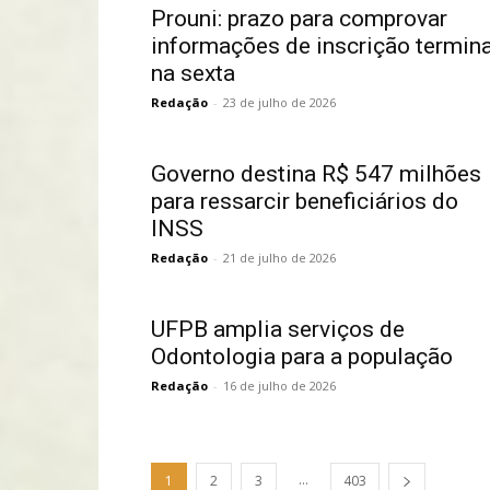
Prouni: prazo para comprovar
informações de inscrição termin
na sexta
Redação
-
23 de julho de 2026
Governo destina R$ 547 milhões
para ressarcir beneficiários do
INSS
Redação
-
21 de julho de 2026
UFPB amplia serviços de
Odontologia para a população
Redação
-
16 de julho de 2026
...
1
2
3
403