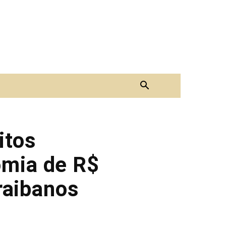
itos
omia de R$
raibanos