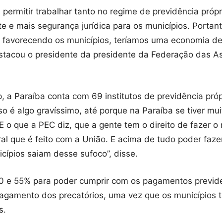
 permitir trabalhar tanto no regime de previdência próp
e e mais segurança jurídica para os municípios. Portan
e favorecendo os municípios, teríamos uma economia de
stacou o presidente da presidente da Federação das A
a Paraíba conta com 69 institutos de previdência próp
so é algo gravíssimo, até porque na Paraíba se tiver mu
 E o que a PEC diz, que a gente tem o direito de faze
l que é feito com a União. E acima de tudo poder faz
cípios saiam desse sufoco”, disse.
 e 55% para poder cumprir com os pagamentos previden
agamento dos precatórios, uma vez que os municípios te
s.