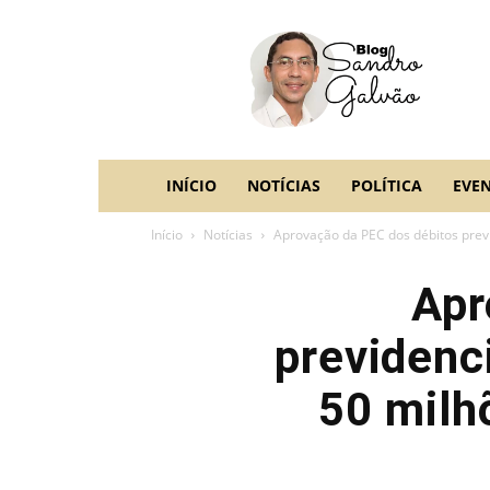
blog
Sandro
Galvão
INÍCIO
NOTÍCIAS
POLÍTICA
EVE
Início
Notícias
Aprovação da PEC dos débitos previ
Apr
previdenc
50 milh