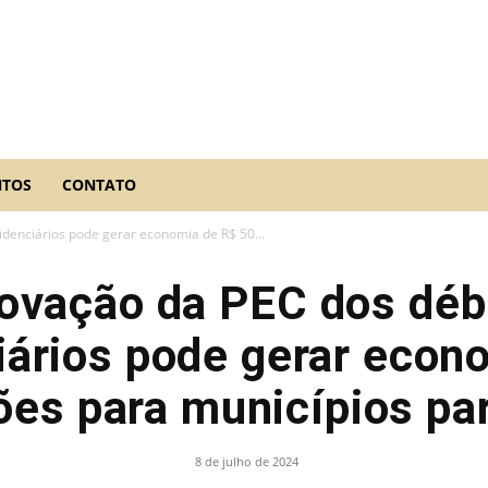
NTOS
CONTATO
denciários pode gerar economia de R$ 50...
ovação da PEC dos déb
iários pode gerar econ
ões para municípios pa
8 de julho de 2024