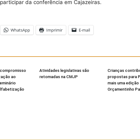
 participar da conferência em Cajazeiras.
WhatsApp
Imprimir
E-mail
 compromisso
Atividades legislativas são
Crianças contri
zação ao
retomadas na CMJP
propostas para 
Seminário
mais uma edição
Alfabetização
Orçamentinho Par