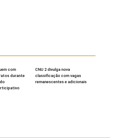
buem com
CNU 2 divulga nova
Patos durante
classificação com vagas
 do
remanescentes e adicionais
ticipativo