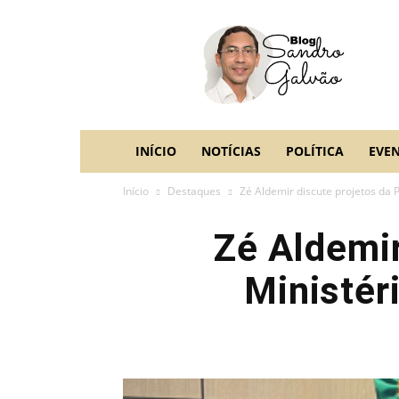
blog
Sandro
Galvão
INÍCIO
NOTÍCIAS
POLÍTICA
EVE
Início
Destaques
Zé Aldemir discute projetos da 
Zé Aldemir
Ministér