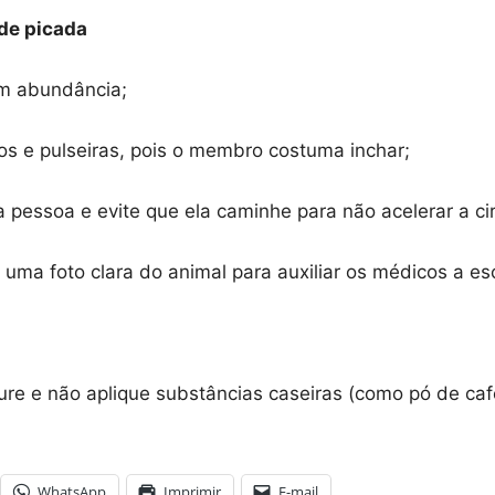
de picada
m abundância;
os e pulseiras, pois o membro costuma inchar;
 pessoa e evite que ela caminhe para não acelerar a ci
re uma foto clara do animal para auxiliar os médicos a e
ure e não aplique substâncias caseiras (como pó de café
WhatsApp
Imprimir
E-mail