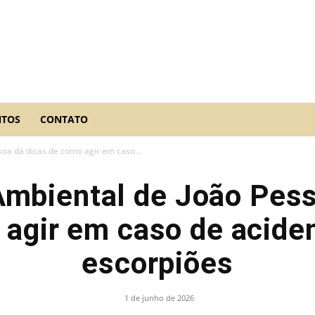
NTOS
CONTATO
soa dá dicas de como agir em caso...
 Ambiental de João Pess
 agir em caso de acide
escorpiões
1 de junho de 2026