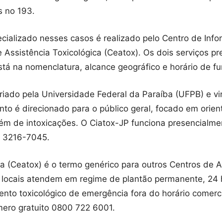
 no 193.
ializado nesses casos é realizado pelo Centro de Info
e Assistência Toxicológica (Ceatox). Os dois serviços
 está na nomenclatura, alcance geográfico e horário de 
criado pela Universidade Federal da Paraíba (UFPB) e vi
o é direcionado para o público geral, focado em orien
lém de intoxicações. O Ciatox-JP funciona presencialme
) 3216-7045.
ca (Ceatox) é o termo genérico para outros Centros de A
s locais atendem em regime de plantão permanente, 24 h
to toxicológico de emergência fora do horário comercial
mero gratuito 0800 722 6001.