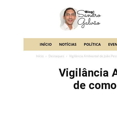
blog
Sandro
Galvão
INÍCIO
NOTÍCIAS
POLÍTICA
EVE
Início
Destaques
Vigilância Ambiental de João Pes
Vigilância
de como