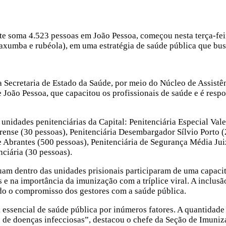
te soma 4.523 pessoas em João Pessoa, começou nesta terça-fei
 caxumba e rubéola), em uma estratégia de saúde pública que bu
a Secretaria de Estado da Saúde, por meio do Núcleo de Assistê
João Pessoa, que capacitou os profissionais de saúde e é respo
unidades penitenciárias da Capital: Penitenciária Especial Vale
Forense (30 pessoas), Penitenciária Desembargador Sílvio Porto
Abrantes (500 pessoas), Penitenciária de Segurança Média Juiz 
ciária (30 pessoas).
uam dentro das unidades prisionais participaram de uma capacit
s e na importância da imunização com a tríplice viral. A inclu
ndo o compromisso dos gestores com a saúde pública.
essencial de saúde pública por inúmeros fatores. A quantidade 
o de doenças infecciosas”, destacou o chefe da Seção de Imuniz