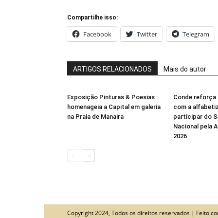
Compartilhe isso:
Facebook
Twitter
Telegram
ARTIGOS RELACIONADOS
Mais do autor
Exposição Pinturas & Poesias
Conde reforça
homenageia a Capital em galeria
com a alfabeti
na Praia de Manaira
participar do 
Nacional pela 
2026
Copyright 2024, Todos os direitos reservados | Feito 