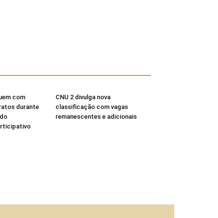
buem com
CNU 2 divulga nova
Patos durante
classificação com vagas
 do
remanescentes e adicionais
ticipativo