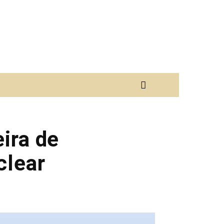
eira de
clear