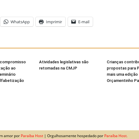
WhatsApp
Imprimir
E-mail
 compromisso
Atividades legislativas são
Crianças contri
zação ao
retomadas na CMJP
propostas para 
Seminário
mais uma edição
Alfabetização
Orçamentinho Par
com amor por
Paraíba Host
| Orgulhosamente hospedado por
Paraíba Host.