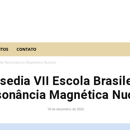
NTOS
CONTATO
a de Ressonância Magnética Nuclear
edia VII Escola Brasil
onância Magnética Nu
18 de dezembro de 2025