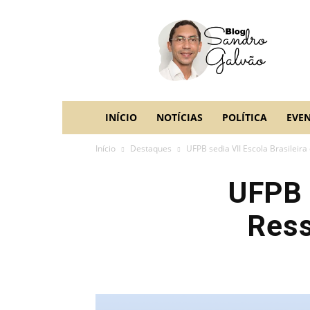
blog
Sandro
Galvão
INÍCIO
NOTÍCIAS
POLÍTICA
EVE
Início
Destaques
UFPB sedia VII Escola Brasileir
UFPB s
Ress