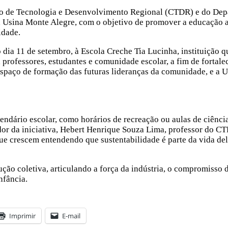
ro de Tecnologia e Desenvolvimento Regional (CTDR) e do Dep
a Usina Monte Alegre, com o objetivo de promover a educação a
idade.
 dia 11 de setembro, à Escola Creche Tia Lucinha, instituição 
 professores, estudantes e comunidade escolar, a fim de fortalec
spaço de formação das futuras lideranças da comunidade, e a U
ndário escolar, como horários de recreação ou aulas de ciências
or da iniciativa, Hebert Henrique Souza Lima, professor do CT
ue crescem entendendo que sustentabilidade é parte da vida del
ão coletiva, articulando a força da indústria, o compromisso d
nfância.
Imprimir
E-mail