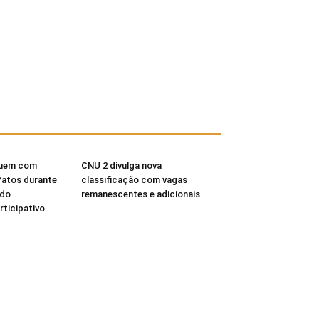
buem com
CNU 2 divulga nova
Patos durante
classificação com vagas
 do
remanescentes e adicionais
ticipativo