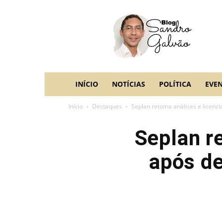
blog
Sandro
Galvão
INÍCIO
NOTÍCIAS
POLÍTICA
EVE
Início
Destaques
Seplan retoma análises e licenci
Seplan r
após de