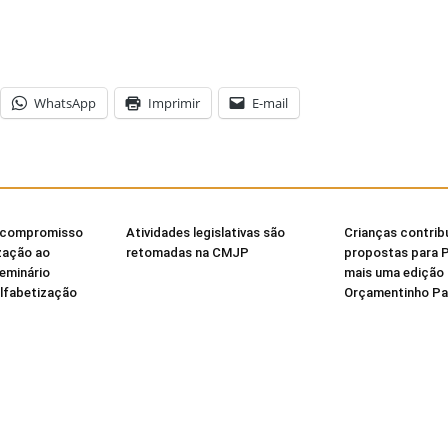
WhatsApp
Imprimir
E-mail
 compromisso
Atividades legislativas são
Crianças contri
zação ao
retomadas na CMJP
propostas para 
Seminário
mais uma edição
Alfabetização
Orçamentinho Par