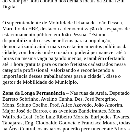
do valor por hora cobrado nos demais locais da Zona Azul
Digital.
O superintendente de Mobilidade Urbana de João Pessoa,
Marcílio do HBE, destacou a democratização dos espaços de
estacionamento público em João Pessoa. “Estamos
disponibilizando esses benefícios para a população,
democratizando ainda mais os estacionamentos públicos da
cidade, com locais onde o usuário poderá permanecer até 5
horas na mesma vaga pagando menos, e também ofertando
até 1 hora gratuita para os moto fretistas cadastrados nessa
categoria profissional, valorizando e reconhecendo a
importância desses trabalhadores para a cidade”, disse o
gestor de Mobilidade do Município.
Zona de Longa Permanência
– Nas ruas da Areia, Deputado
Barreto Sobrinho, Avelino Cunha, Des. José Peregrino,
Mons. Sabino Coelho, Prof. Alice Azevedo, João Amorim,
Major José de Barros, e as avenidas Bandeirantes, Mons.
Walfredo Leal, João Luiz Ribeiro Morais, Eurípedes Tavares,
Tabajaras, Eng. Clodoaldo Gouveia e Francisca Moura, todas
na Área Central, os usuários poderão permanecer até 5 horas