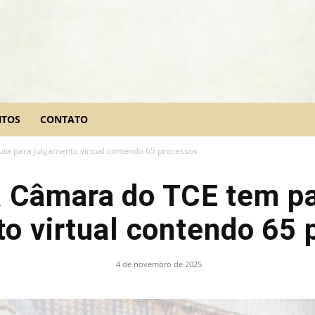
NTOS
CONTATO
a para julgamento virtual contendo 65 processos
 Câmara do TCE tem pa
o virtual contendo 65
4 de novembro de 2025