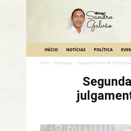
blog
Sandro
Galvão
INÍCIO
NOTÍCIAS
POLÍTICA
EVE
Início
Destaques
Segunda Câmara do TCE tem paut
Segunda
julgament