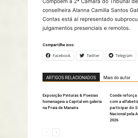
Compõem a 2ª Câmara do Tribunal de C
conselheira Alanna Camilla Santos Gald
Contas está aí representado subprocu
julgamentos presenciais e remotos.
Compartilhe isso:
Facebook
Twitter
Telegram
ARTIGOS RELACIONADOS
Mais do autor
Exposição Pinturas & Poesias
Conde reforça
homenageia a Capital em galeria
com a alfabeti
na Praia de Manaira
participar do 
Nacional pela 
2026