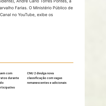
dente), André Carlo Torres Pontes, a
arvalho Farias. O Ministério Público de
 Canal no YouTube, exibe os
buem com
CNU 2 divulga nova
Patos durante
classificação com vagas
 do
remanescentes e adicionais
ticipativo