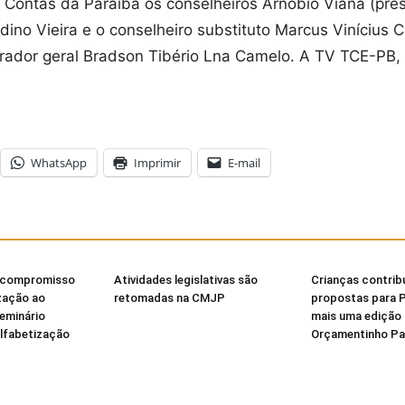
ontas da Paraíba os conselheiros Arnóbio Viana (presi
ino Vieira e o conselheiro substituto Marcus Vinícius C
rador geral Bradson Tibério Lna Camelo. A TV TCE-PB,
WhatsApp
Imprimir
E-mail
 compromisso
Atividades legislativas são
Crianças contri
zação ao
retomadas na CMJP
propostas para 
Seminário
mais uma edição
Alfabetização
Orçamentinho Par