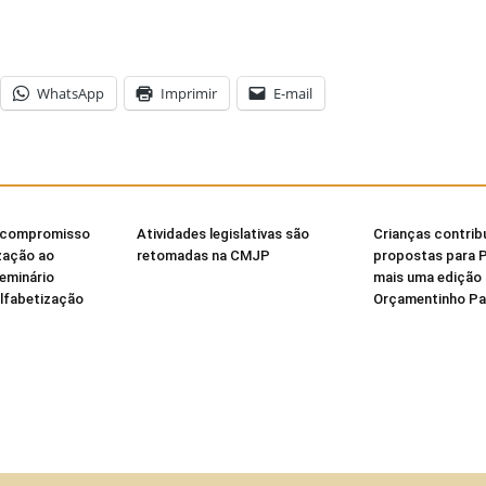
WhatsApp
Imprimir
E-mail
 compromisso
Atividades legislativas são
Crianças contri
zação ao
retomadas na CMJP
propostas para 
Seminário
mais uma edição
Alfabetização
Orçamentinho Par