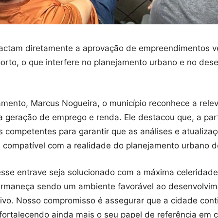
ctam diretamente a aprovação de empreendimentos ve
oporto, o que interfere no planejamento urbano e no des
amento, Marcus Nogueira, o município reconhece a rele
 geração de emprego e renda. Ele destacou que, a par
ãos competentes para garantir que as análises e atuali
e compatível com a realidade do planejamento urbano 
 esse entrave seja solucionado com a máxima celeridad
rmaneça sendo um ambiente favorável ao desenvolvimen
dutivo. Nosso compromisso é assegurar que a cidade co
, fortalecendo ainda mais o seu papel de referência em 