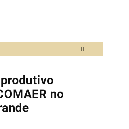
 produtivo
o COMAER no
rande