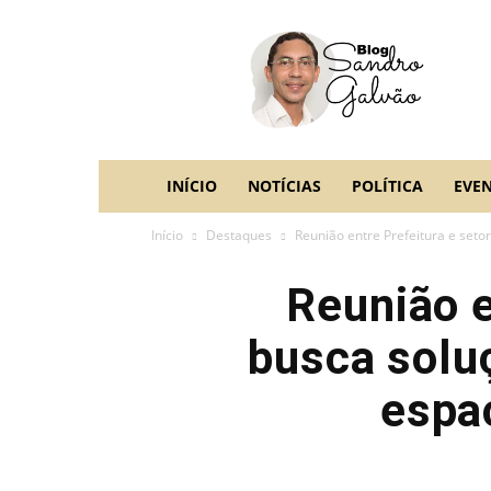
blog
Sandro
Galvão
INÍCIO
NOTÍCIAS
POLÍTICA
EVE
Início
Destaques
Reunião entre Prefeitura e seto
Reunião e
busca solu
espa