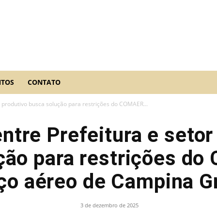
NTOS
CONTATO
r produtivo busca solução para restrições do COMAER...
ntre Prefeitura e setor
ção para restrições d
ço aéreo de Campina G
3 de dezembro de 2025