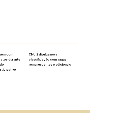
buem com
CNU 2 divulga nova
Patos durante
classificação com vagas
 do
remanescentes e adicionais
ticipativo