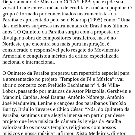
Departamento de Música do CCTA/UFPB, que expõe sua
versatilidade entre a música de erudita e a música popular. O
grupo é formado por conceituados instrumentistas da
Paraíba e apresentado pelo selo Kuarup (1995) como: “Uma
das melhores surpresas instrumentais do Brasil nos últimos
anos”. O Quinteto da Paraíba surgiu com a proposta de
divulgar a obra de compositores brasileiros, mas é no
Nordeste que encontra sua mais pura inspiração, é
considerado o responsável pelo resgate do Movimento
Armorial e conquistou méritos da crítica especializada
nacional e internacional.
O Quinteto da Paraíba preparou um repertório especial para
a apresentação no projeto “Templos de Fé e Música”: vai
abrir o concerto com Prelúdio Bachianas n° 4, de Villa-
Lobos, passando por músicas de Astor Piazzolla, Gershwin e
Mancini, Capiba, José Dantas, Antônio Nóbrega, Antônio
José Madureira, Lenine e canções dos paraibanos Tarcísio
Burity, Bráulio Tavares e Chico César. “Nós, do Quinteto da
Paraíba, sentimos uma alegria imensa em participar desse
projeto que leva música de câmara às igrejas da Paraíba
valorizando os nossos templos religiosos com nossos
músicos e nossa música”, afirmou Xisto Medeiros, diretor