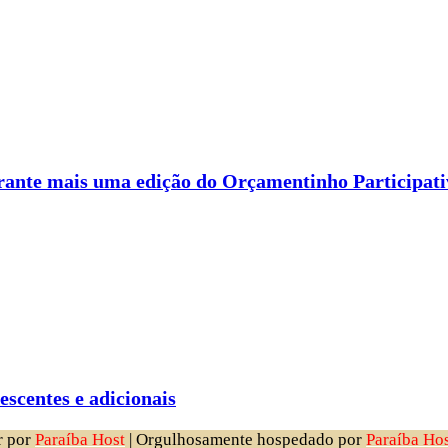
rante mais uma edição do Orçamentinho Participati
scentes e adicionais
r por
Paraíba Host
| Orgulhosamente hospedado por
Paraíba Hos