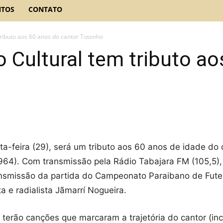
NTOS
CONTATO
ributo aos 60 anos do cantor Totonho
Cultural tem tributo ao
a-feira (29), será um tributo aos 60 anos de idade do
964). Com transmissão pela Rádio Tabajara FM (105,5),
nsmissão da partida do Campeonato Paraibano de Futeb
a e radialista Jãmarrí Nogueira.
 terão canções que marcaram a trajetória do cantor (in