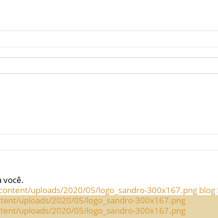
a você.
blog