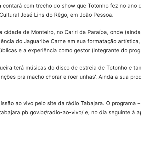
m contará com trecho do show que Totonho fez no ano 
Cultural José Lins do Rêgo, em João Pessoa.
a cidade de Monteiro, no Cariri da Paraíba, onde (ainda
uência do Jaguaribe Carne em sua formatação artística
úblicas e a experiência como gestor (integrante do pro
gueira terá músicas do disco de estreia de Totonho e ta
anções pra macho chorar e roer unhas’. Ainda a sua prod
ssão ao vivo pelo site da rádio Tabajara. O programa –
otabajara.pb.gov.br/radio-ao-vivo/ e, no dia seguinte à a