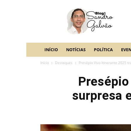
blog
Sandro
Galvão
INÍCIO
NOTÍCIAS
POLÍTICA
EVE
Início
Destaques
Presépio Vivo Itinerante 2025 tr
Presépio 
surpresa e