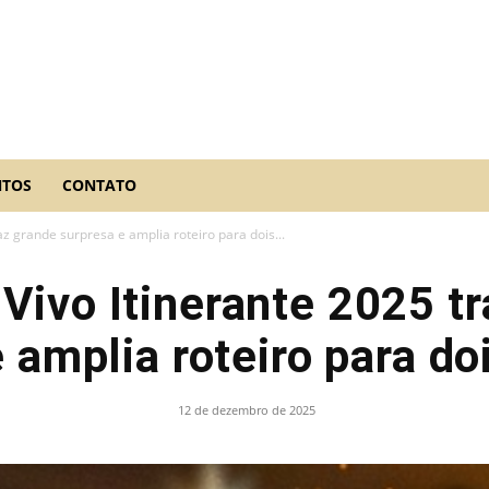
NTOS
CONTATO
az grande surpresa e amplia roteiro para dois...
Vivo Itinerante 2025 t
 amplia roteiro para doi
12 de dezembro de 2025