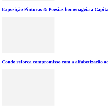
Exposição Pinturas & Poesias homenageia a Capita
Conde reforça compromisso com a alfabetização ao