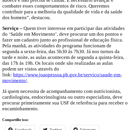
adoece e não precisa se cuidar. É necessário avançar e
combater esses comportamentos de risco. Queremos
contribuir para a melhoria da qualidade de vida e da saúde
dos homens”, destacou.
Serviço –
Quem tiver interesse em participar das atividades
do ‘Saúde em Movimento’, deve procurar um dos pontos e
fazer um cadastro junto ao profissional de educação física.
Pela manhã, as atividades do programa funcionam de
segunda a sexta-feira, das 5h30 às 7h30. Já nos turnos da
tarde e noite, as aulas acontecem de segunda a quinta-feira,
das 17h às 19h. Os locais onde são realizadas as aulas
podem ser vistos através do
link:
https://www.joaopessoa.pb.gov.br/servico/saude-em-
movimento/
.
Já quem necessita de acompanhamento com nutricionista,
cardiologista, endocrinologista ou outro especialista, deve
procurar primeiramente sua USF de referência para receber o
encaminhamento.
Compartilhe isso:
Facebook
Twitter
Telegram