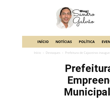
blog
Sandro
Galvão
INÍCIO
NOTÍCIAS
POLÍTICA
EVE
Início
Destaques
Prefeitura de Cajazeiras inaugu
Prefeitur
Empreend
Municipa