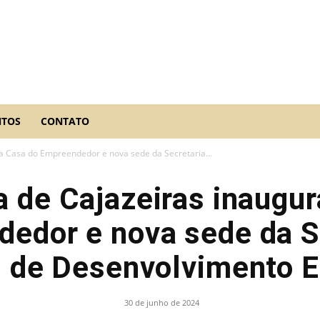
NTOS
CONTATO
ra Casa do Empreendedor e nova sede da Secretaria...
a de Cajazeiras inaugu
edor e nova sede da S
l de Desenvolvimento 
30 de junho de 2024