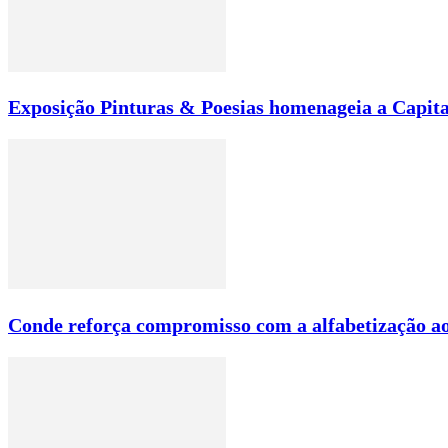
Exposição Pinturas & Poesias homenageia a Capita
Conde reforça compromisso com a alfabetização ao