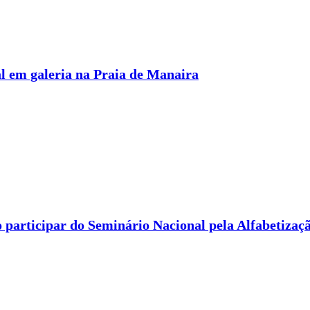
l em galeria na Praia de Manaira
 participar do Seminário Nacional pela Alfabetizaç