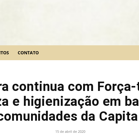
NTOS
CONTATO
ra continua com Força-
a e higienização em ba
comunidades da Capita
15 de abril de 2020