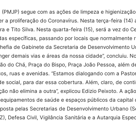
a (PMJP) segue com as ações de limpeza e higienização
a proliferação do Coronavírus. Nesta terça-feira (14) a
 e Tito Silva. Nesta quarta-feira (15), será a vez do Ce
 específicas, passando por locais que normalmente r
 chefia de Gabinete da Secretaria de Desenvolvimento 
r demais vias e áreas da nossa cidade”, concluiu. No C
ão do Chá, Praça do Bispo, Praça João Pessoa, além de
ços, ruas e avenidas. “Estamos dialogando com a Past
e social, para dar essa cobertura. Além, claro, de con
o não elimina a outra”, explicou Edizio Peixoto. A ação
 equipamentos de saúde e espaços públicos da capital 
posta pelas Secretarias de Desenvolvimento Urbano (S
), Defesa Civil, Vigilância Sanitária e a Autarquia Esp