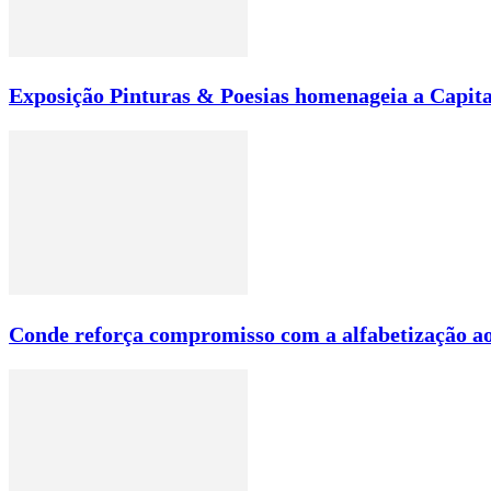
Exposição Pinturas & Poesias homenageia a Capita
Conde reforça compromisso com a alfabetização ao