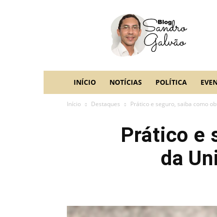
blog
Sandro
Galvão
INÍCIO
NOTÍCIAS
POLÍTICA
EVE
Início
Destaques
Prático e seguro, saiba como obt
Prático e 
da Un