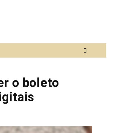
er o boleto
gitais