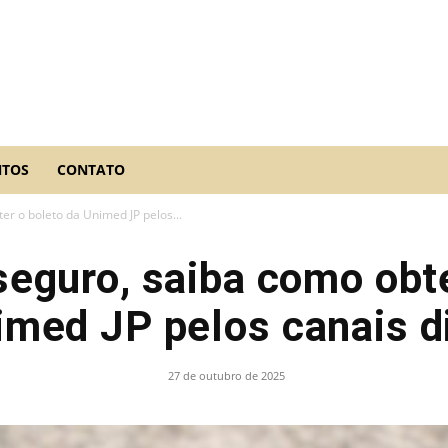
NTOS
CONTATO
er o boleto da Unimed JP pelos...
seguro, saiba como obt
imed JP pelos canais di
27 de outubro de 2025