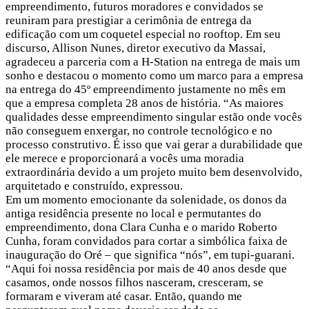
empreendimento, futuros moradores e convidados se
reuniram para prestigiar a cerimônia de entrega da
edificação com um coquetel especial no rooftop. Em seu
discurso, Allison Nunes, diretor executivo da Massai,
agradeceu a parceria com a H-Station na entrega de mais um
sonho e destacou o momento como um marco para a empresa
na entrega do 45º empreendimento justamente no mês em
que a empresa completa 28 anos de história. “As maiores
qualidades desse empreendimento singular estão onde vocês
não conseguem enxergar, no controle tecnológico e no
processo construtivo. É isso que vai gerar a durabilidade que
ele merece e proporcionará a vocês uma moradia
extraordinária devido a um projeto muito bem desenvolvido,
arquitetado e construído, expressou.
Em um momento emocionante da solenidade, os donos da
antiga residência presente no local e permutantes do
empreendimento, dona Clara Cunha e o marido Roberto
Cunha, foram convidados para cortar a simbólica faixa de
inauguração do Oré – que significa “nós”, em tupi-guarani.
“Aqui foi nossa residência por mais de 40 anos desde que
casamos, onde nossos filhos nasceram, cresceram, se
formaram e viveram até casar. Então, quando me