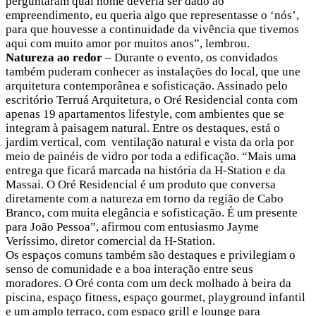
perguntaram qual nome deveria ser dado ao
empreendimento, eu queria algo que representasse o ‘nós’,
para que houvesse a continuidade da vivência que tivemos
aqui com muito amor por muitos anos”, lembrou.
Natureza ao redor
– Durante o evento, os convidados
também puderam conhecer as instalações do local, que une
arquitetura contemporânea e sofisticação. Assinado pelo
escritório Terruá Arquitetura, o Oré Residencial conta com
apenas 19 apartamentos lifestyle, com ambientes que se
integram à paisagem natural. Entre os destaques, está o
jardim vertical, com ventilação natural e vista da orla por
meio de painéis de vidro por toda a edificação. “Mais uma
entrega que ficará marcada na história da H-Station e da
Massai. O Oré Residencial é um produto que conversa
diretamente com a natureza em torno da região de Cabo
Branco, com muita elegância e sofisticação. É um presente
para João Pessoa”, afirmou com entusiasmo Jayme
Veríssimo, diretor comercial da H-Station.
Os espaços comuns também são destaques e privilegiam o
senso de comunidade e a boa interação entre seus
moradores. O Oré conta com um deck molhado à beira da
piscina, espaço fitness, espaço gourmet, playground infantil
e um amplo terraço, com espaço grill e lounge para