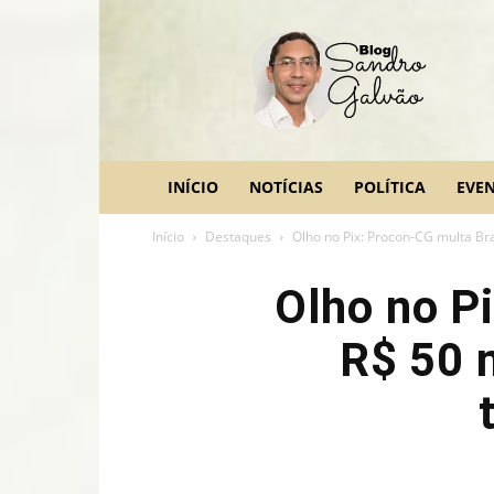
blog
Sandro
Galvão
INÍCIO
NOTÍCIAS
POLÍTICA
EVE
Início
Destaques
Olho no Pix: Procon-CG multa Bra
Olho no P
R$ 50 