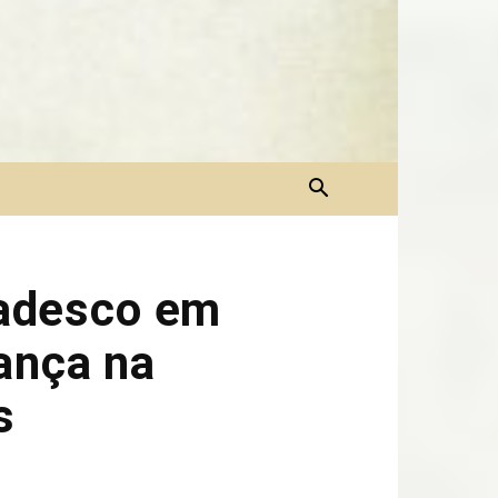
radesco em
ança na
s