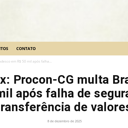
NTOS
CONTATO
desco em R$ 50 mil após falha...
ix: Procon-CG multa B
mil após falha de segur
transferência de valore
8 de dezembro de 2025