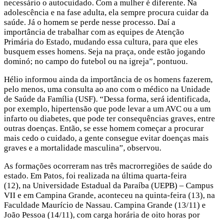
necessário o autocuidado. Com a mulher é diferente. Na
adolescência e na fase adulta, ela sempre procura cuidar da
saúde. Já o homem se perde nesse processo. Daí a
importância de trabalhar com as equipes de Atenção
Primária do Estado, mudando essa cultura, para que eles
busquem esses homens. Seja na praça, onde estão jogando
dominó; no campo do futebol ou na igreja”, pontuou.
Hélio informou ainda da importância de os homens fazerem,
pelo menos, uma consulta ao ano com o médico na Unidade
de Saúde da Família (USF). “Dessa forma, será identificada,
por exemplo, hipertensão que pode levar a um AVC ou a um
infarto ou diabetes, que pode ter consequências graves, entre
outras doenças. Então, se esse homem começar a procurar
mais cedo o cuidado, a gente consegue evitar doenças mais
graves e a mortalidade masculina”, observou.
As formações ocorreram nas três macrorregiões de saúde do
estado. Em Patos, foi realizada na última quarta-feira
(12), na Universidade Estadual da Paraíba (UEPB) – Campus
VII e em Campina Grande, aconteceu na quinta-feira (13), na
Faculdade Maurício de Nassau. Campina Grande (13/11) e
João Pessoa (14/11), com carga horária de oito horas por