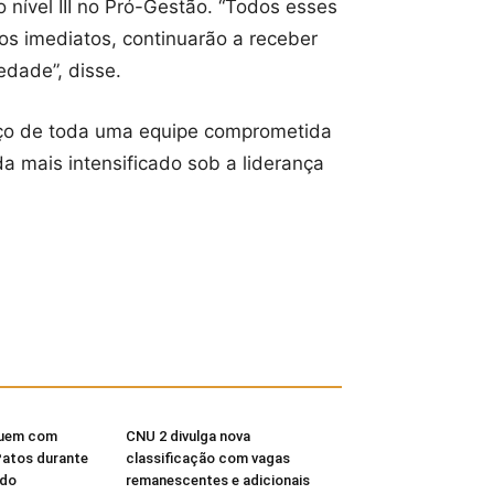
 nível III no Pró-Gestão. “Todos esses
os imediatos, continuarão a receber
edade”, disse.
orço de toda uma equipe comprometida
a mais intensificado sob a liderança
buem com
CNU 2 divulga nova
Patos durante
classificação com vagas
 do
remanescentes e adicionais