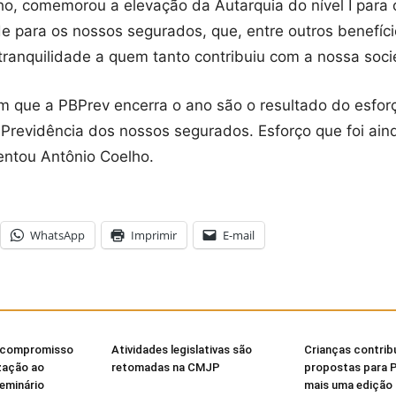
o, comemorou a elevação da Autarquia do nível I para o
de para os nossos segurados, que, entre outros benefíci
ranquilidade a quem tanto contribuiu com a nossa soci
om que a PBPrev encerra o ano são o resultado do esf
revidência dos nossos segurados. Esforço que foi aind
entou Antônio Coelho.
WhatsApp
Imprimir
E-mail
 compromisso
Atividades legislativas são
Crianças contri
zação ao
retomadas na CMJP
propostas para 
Seminário
mais uma edição