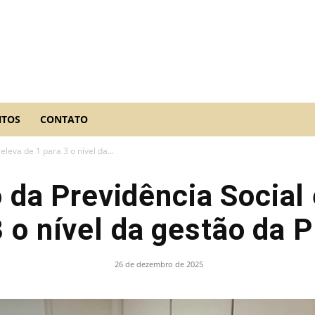
NTOS
CONTATO
eleva de 1 para 3 o nível da...
 da Previdência Social
3 o nível da gestão da 
26 de dezembro de 2025