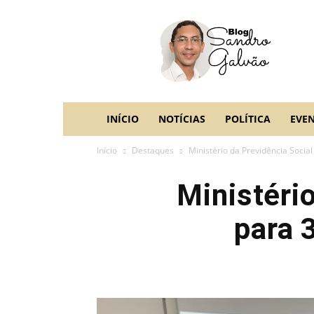
blog
Sandro
Galvão
INÍCIO
NOTÍCIAS
POLÍTICA
EVE
Início
Destaques
Ministério da Previdência Social 
Ministério
para 