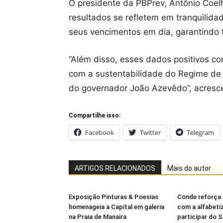
O presidente da PBPrev, Antônio Coelh
resultados se refletem em tranquilida
seus vencimentos em dia, garantindo t
“Além disso, esses dados positivos c
com a sustentabilidade do Regime de P
do governador João Azevêdo”, acresc
Compartilhe isso:
Facebook
Twitter
Telegram
ARTIGOS RELACIONADOS
Mais do autor
Exposição Pinturas & Poesias
Conde reforça
homenageia a Capital em galeria
com a alfabeti
na Praia de Manaira
participar do 