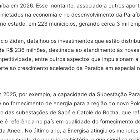
aíba em 2026. Esse montante, associado a outros apor
ão injetados na economia e no desenvolvimento da Paraí
s no estado, em 223 municípios, gerando cerca 3 mil em
cio Zidan, detalhou os investimentos que estão distrib
de R$ 236 milhões, destinada ao atendimento às novas 
petitividade, entre outros aspectos que impulsionam a
rte ao crescimento acelerado da Paraíba em especial 
m 2025, por exemplo, a capacidade da Subestação Parati
e no fornecimento de energia para a região do novo Pol
ão das subestações de Sapé e Catolé do Rocha, que refo
e é referência no país em qualidade do fornecimento d
 Aneel. No último ano, a Energisa atingiu os menores
ornecimento de energia da história, o que significa mai