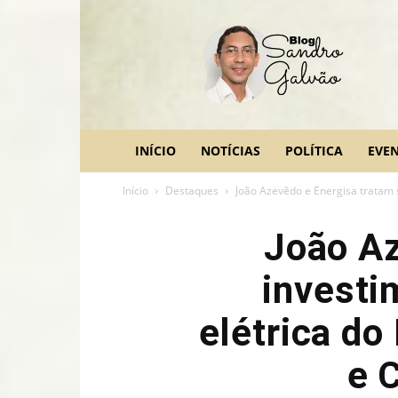
blog
Sandro
Galvão
INÍCIO
NOTÍCIAS
POLÍTICA
EVE
Início
Destaques
João Azevêdo e Energisa tratam 
João Az
investi
elétrica do
e 