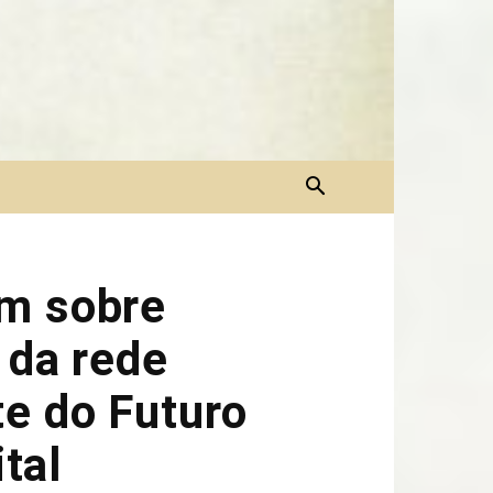
am sobre
 da rede
te do Futuro
tal