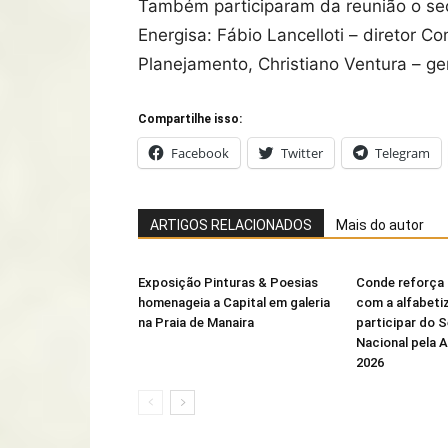
Também participaram da reunião o secr
Energisa: Fábio Lancelloti – diretor C
Planejamento, Christiano Ventura – ger
Compartilhe isso:
Facebook
Twitter
Telegram
ARTIGOS RELACIONADOS
Mais do autor
Exposição Pinturas & Poesias
Conde reforça
homenageia a Capital em galeria
com a alfabeti
na Praia de Manaira
participar do 
Nacional pela 
2026