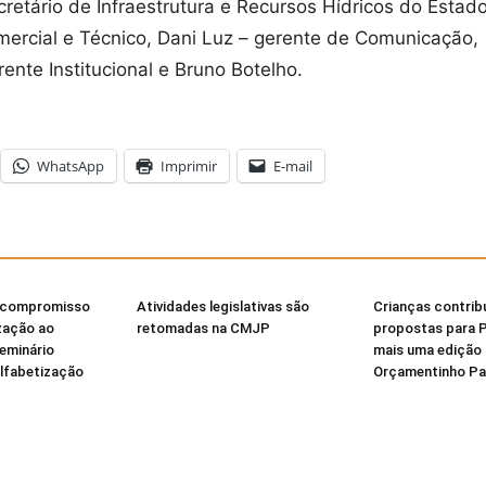
etário de Infraestrutura e Recursos Hídricos do Estado
omercial e Técnico, Dani Luz – gerente de Comunicação, 
ente Institucional e Bruno Botelho.
WhatsApp
Imprimir
E-mail
 compromisso
Atividades legislativas são
Crianças contri
zação ao
retomadas na CMJP
propostas para 
Seminário
mais uma edição
Alfabetização
Orçamentinho Par