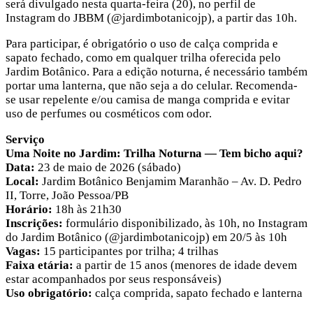
será divulgado nesta quarta-feira (20), no perfil de
Instagram do JBBM (@jardimbotanicojp), a partir das 10h.
Para participar, é obrigatório o uso de calça comprida e
sapato fechado, como em qualquer trilha oferecida pelo
Jardim Botânico. Para a edição noturna, é necessário também
portar uma lanterna, que não seja a do celular. Recomenda-
se usar repelente e/ou camisa de manga comprida e evitar
uso de perfumes ou cosméticos com odor.
Serviço
Uma Noite no Jardim: Trilha Noturna ― Tem bicho aqui?
Data:
23 de maio de 2026 (sábado)
Local:
Jardim Botânico Benjamim Maranhão – Av. D. Pedro
II, Torre, João Pessoa/PB
Horário:
18h às 21h30
Inscrições:
formulário disponibilizado, às 10h, no Instagram
do Jardim Botânico (@jardimbotanicojp) em 20/5 às 10h
Vagas:
15 participantes por trilha; 4 trilhas
Faixa etária:
a partir de 15 anos (menores de idade devem
estar acompanhados por seus responsáveis)
Uso obrigatório:
calça comprida, sapato fechado e lanterna