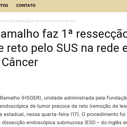
NTOS
CONTATO
essecção endoscópica de tumor precoce de reto...
Ramalho faz 1ª ressecçã
 reto pelo SUS na rede 
 Câncer
n Ramalho (HSGER), unidade administrada pela Fundaç
 endoscópica de tumor precoce de reto (remoção de lesõ
estadual, nessa quarta-feira (17). O procedimento foi
 de dissecção endoscópica submucosa (ESD – do inglês 