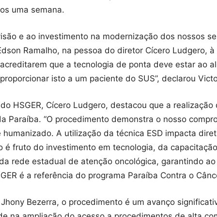
nos uma semana.
 visão e ao investimento na modernização dos nossos s
Edson Ramalho, na pessoa do diretor Cícero Ludgero, 
acreditarem que a tecnologia de ponta deve estar ao a
 proporcionar isto a um paciente do SUS”, declarou Vict
ar do HSGER, Cícero Ludgero, destacou que a realizaçã
 da Paraíba. “O procedimento demonstra o nosso compr
 e humanizado. A utilização da técnica ESD impacta dir
o é fruto do investimento em tecnologia, da capacitaçã
o da rede estadual de atenção oncológica, garantindo a
ER é a referência do programa Paraíba Contra o Cânce
 Jhony Bezerra, o procedimento é um avanço significati
úde na ampliação do acesso a procedimentos de alta c