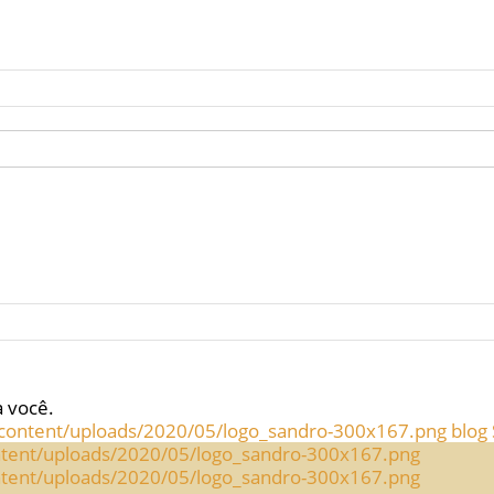
a você.
blog