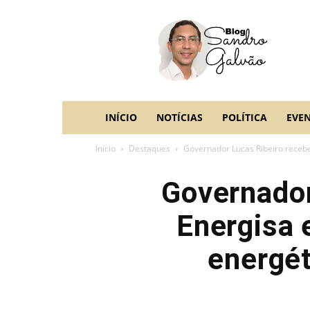
blog
Sandro
Galvão
INÍCIO
NOTÍCIAS
POLÍTICA
EVE
Início
Destaques
Governador Lucas Ribeiro recebe 
Governador
Energisa 
energé