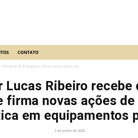
NTOS
CONTATO
diretoria da Energisa e firma novas ações de...
 Lucas Ribeiro recebe d
e firma novas ações de 
tica em equipamentos p
2 de junho de 2026