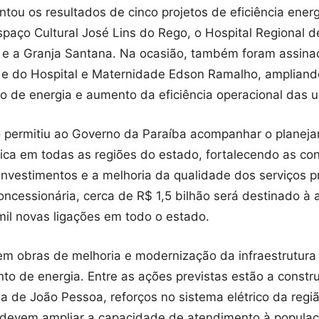
ntou os resultados de cinco projetos de eficiência en
spaço Cultural José Lins do Rego, o Hospital Regional 
e a Granja Santana. Na ocasião, também foram assina
 e do Hospital e Maternidade Edson Ramalho, ampliand
 de energia e aumento da eficiência operacional das 
 permitiu ao Governo da Paraíba acompanhar o planeja
rica em todas as regiões do estado, fortalecendo as co
nvestimentos e a melhoria da qualidade dos serviços p
ncessionária, cerca de R$ 1,5 bilhão será destinado à 
il novas ligações em todo o estado.
 em obras de melhoria e modernização da infraestrutura 
nto de energia. Entre as ações previstas estão a const
na de João Pessoa, reforços no sistema elétrico da re
s devem ampliar a capacidade de atendimento à popula