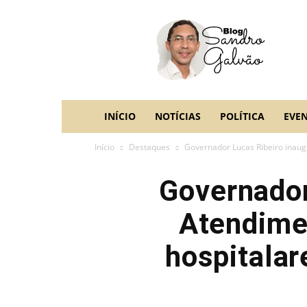
blog
Sandro
Galvão
INÍCIO
NOTÍCIAS
POLÍTICA
EVE
Início
Destaques
Governador Lucas Ribeiro inaugu
Governador
Atendimen
hospitalar