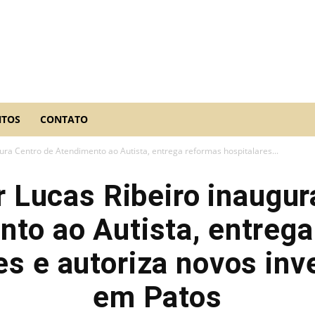
NTOS
CONTATO
ra Centro de Atendimento ao Autista, entrega reformas hospitalares...
 Lucas Ribeiro inaugur
to ao Autista, entreg
es e autoriza novos in
em Patos