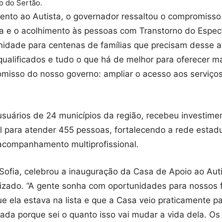
o do Sertão.
ento ao Autista, o governador ressaltou o compromiss
a e o acolhimento às pessoas com Transtorno do Espect
unidade para centenas de famílias que precisam desse
qualificados e tudo o que há de melhor para oferecer ma
omisso do nosso governo: ampliar o acesso aos serviço
suários de 24 municípios da região, recebeu investime
 para atender 455 pessoas, fortalecendo a rede estadu
acompanhamento multiprofissional.
fia, celebrou a inauguração da Casa de Apoio ao Autis
lizado. “A gente sonha com oportunidades para nossos 
e ela estava na lista e que a Casa veio praticamente pa
da porque sei o quanto isso vai mudar a vida dela. Os