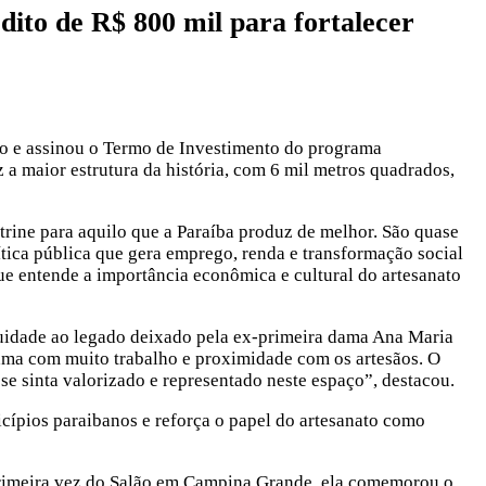
dito de R$ 800 mil para fortalecer
no e assinou o Termo de Investimento do programa
 a maior estrutura da história, com 6 mil metros quadrados,
rine para aquilo que a Paraíba produz de melhor. São quase
ítica pública que gera emprego, renda e transformação social
ue entende a importância econômica e cultural do artesanato
nuidade ao legado deixado pela ex-primeira dama Ana Maria
ama com muito trabalho e proximidade com os artesãos. O
e sinta valorizado e representado neste espaço”, destacou.
cípios paraibanos e reforça o papel do artesanato como
 primeira vez do Salão em Campina Grande, ela comemorou o