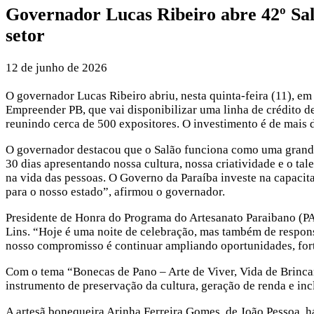
Governador Lucas Ribeiro abre 42º Salã
setor
12 de junho de 2026
O governador Lucas Ribeiro abriu, nesta quinta-feira (11), 
Empreender PB, que vai disponibilizar uma linha de crédito de
reunindo cerca de 500 expositores. O investimento é de mais 
O governador destacou que o Salão funciona como uma grande v
30 dias apresentando nossa cultura, nossa criatividade e o ta
na vida das pessoas. O Governo da Paraíba investe na capacit
para o nosso estado”, afirmou o governador.
Presidente de Honra do Programa do Artesanato Paraibano (PA
Lins. “Hoje é uma noite de celebração, mas também de respon
nosso compromisso é continuar ampliando oportunidades, forta
Com o tema “Bonecas de Pano – Arte de Viver, Vida de Brincar
instrumento de preservação da cultura, geração de renda e inc
A artesã bonequeira Arinha Ferreira Gomes, de João Pessoa, 