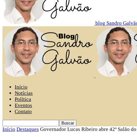
blog Sandro Galvã
Início
Notícias
Política
Eventos
Contato
Início
Destaques
Governador Lucas Ribeiro abre 42º Salão do A