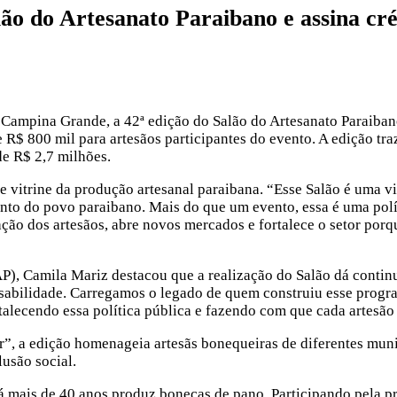
o do Artesanato Paraibano e assina cré
em Campina Grande, a 42ª edição do Salão do Artesanato Paraiba
 R$ 800 mil para artesãos participantes do evento. A edição traz
de R$ 2,7 milhões.
itrine da produção artesanal paraibana. “Esse Salão é uma vit
lento do povo paraibano. Mais do que um evento, essa é uma pol
ação dos artesãos, abre novos mercados e fortalece o setor porq
P), Camila Mariz destacou que a realização do Salão dá conti
sabilidade. Carregamos o legado de quem construiu esse progr
lecendo essa política pública e fazendo com que cada artesão s
”, a edição homenageia artesãs bonequeiras de diferentes muni
lusão social.
há mais de 40 anos produz bonecas de pano. Participando pela