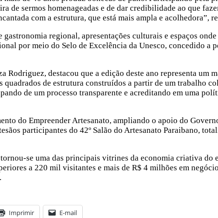
ra de sermos homenageadas e de dar credibilidade ao que fazem
cantada com a estrutura, que está mais ampla e acolhedora”, re
 gastronomia regional, apresentações culturais e espaços onde 
ional por meio do Selo de Excelência da Unesco, concedido a p
a Rodriguez, destacou que a edição deste ano representa um ma
s quadrados de estrutura construídos a partir de um trabalho co
ipando de um processo transparente e acreditando em uma políti
mento do Empreender Artesanato, ampliando o apoio do Governo 
tesãos participantes do 42º Salão do Artesanato Paraibano, tot
ornou-se uma das principais vitrines da economia criativa do 
superiores a 220 mil visitantes e mais de R$ 4 milhões em negó
.
Imprimir
E-mail