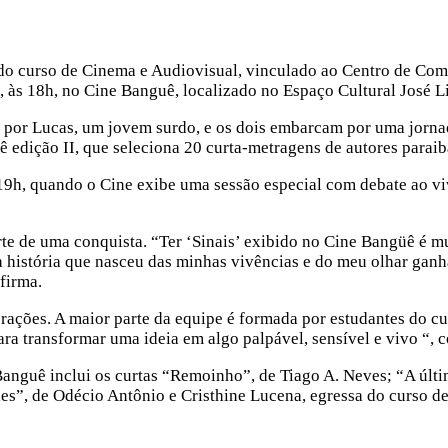
 do curso de Cinema e Audiovisual, vinculado ao Centro de Co
o, às 18h, no Cine Banguê, localizado no Espaço Cultural José 
na por Lucas, um jovem surdo, e os dois embarcam por uma jorn
 edição II, que seleciona 20 curta-metragens de autores paraiba
 19h, quando o Cine exibe uma sessão especial com debate ao viv
rte de uma conquista. “Ter ‘Sinais’ exibido no Cine Bangüê é m
a história que nasceu das minhas vivências e do meu olhar ganh
firma.
orações. A maior parte da equipe é formada por estudantes do 
ara transformar uma ideia em algo palpável, sensível e vivo “, 
anguê inclui os curtas “Remoinho”, de Tiago A. Neves; “A últi
es”, de Odécio Antônio e Cristhine Lucena, egressa do curso 