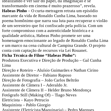
idealizando e ver sair do papel, da imaginação e se
transformando em cinema é muito prazeroso”, revela.
Habeas Pinho
– O curta-metragem retrata um episódio
marcante da vida de Ronaldo Cunha Lima, baseado no
poema homônimo que narra sua luta para recuperar o violão
de um seresteiro que foi confiscado pela polícia. Com um
forte compromisso com a autenticidade histórica e a
qualidade artística, Habeas Pinho promete ser uma
homenagem emocionante ao legado de Ronaldo Cunha Lima
e um marco na cena cultural de Campina Grande. O projeto
conta com captação de recursos via Lei Rouanet.
Ficha Técnica do Filme “Habeas Pinho”:
Produtora Executiva e Direção de Produção – Gal Cunha
Lima
Direção e Roteiro – Aluísio Guimarães e Nathan Cirino
Assistente de Diretor – Fabiano Raposo
Direção de Fotografia – João Carlos Beltrão
Assistente de Câmera I – Aderaldo Jr.
Assistente de Câmera II – Helder Bruno Mendonça
Fotógrafo Still (Making Of) – Tiago Neves
Eletricista – Kayo Petrucio
Maquinista – Pablo Giorgio
Assistente (Eletricista/Maquinaria) – Pedro Marques