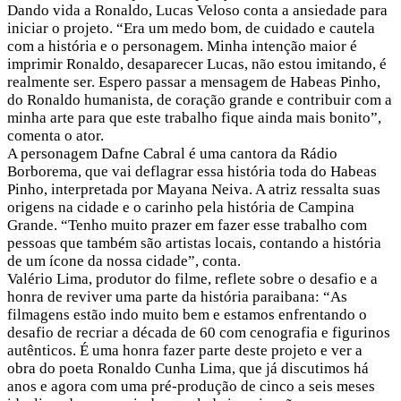
Dando vida a Ronaldo, Lucas Veloso conta a ansiedade para
iniciar o projeto. “Era um medo bom, de cuidado e cautela
com a história e o personagem. Minha intenção maior é
imprimir Ronaldo, desaparecer Lucas, não estou imitando, é
realmente ser. Espero passar a mensagem de Habeas Pinho,
do Ronaldo humanista, de coração grande e contribuir com a
minha arte para que este trabalho fique ainda mais bonito”,
comenta o ator.
A personagem Dafne Cabral é uma cantora da Rádio
Borborema, que vai deflagrar essa história toda do Habeas
Pinho, interpretada por Mayana Neiva. A atriz ressalta suas
origens na cidade e o carinho pela história de Campina
Grande. “Tenho muito prazer em fazer esse trabalho com
pessoas que também são artistas locais, contando a história
de um ícone da nossa cidade”, conta.
Valério Lima, produtor do filme, reflete sobre o desafio e a
honra de reviver uma parte da história paraibana: “As
filmagens estão indo muito bem e estamos enfrentando o
desafio de recriar a década de 60 com cenografia e figurinos
autênticos. É uma honra fazer parte deste projeto e ver a
obra do poeta Ronaldo Cunha Lima, que já discutimos há
anos e agora com uma pré-produção de cinco a seis meses