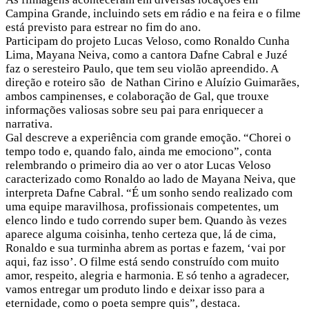
Campina Grande, incluindo sets em rádio e na feira e o filme
está previsto para estrear no fim do ano.
Participam do projeto Lucas Veloso, como Ronaldo Cunha
Lima, Mayana Neiva, como a cantora Dafne Cabral e Juzé
faz o seresteiro Paulo, que tem seu violão apreendido. A
direção e roteiro são de Nathan Cirino e Aluízio Guimarães,
ambos campinenses, e colaboração de Gal, que trouxe
informações valiosas sobre seu pai para enriquecer a
narrativa.
Gal descreve a experiência com grande emoção. “Chorei o
tempo todo e, quando falo, ainda me emociono”, conta
relembrando o primeiro dia ao ver o ator Lucas Veloso
caracterizado como Ronaldo ao lado de Mayana Neiva, que
interpreta Dafne Cabral. “É um sonho sendo realizado com
uma equipe maravilhosa, profissionais competentes, um
elenco lindo e tudo correndo super bem. Quando às vezes
aparece alguma coisinha, tenho certeza que, lá de cima,
Ronaldo e sua turminha abrem as portas e fazem, ‘vai por
aqui, faz isso’. O filme está sendo construído com muito
amor, respeito, alegria e harmonia. E só tenho a agradecer,
vamos entregar um produto lindo e deixar isso para a
eternidade, como o poeta sempre quis”, destaca.