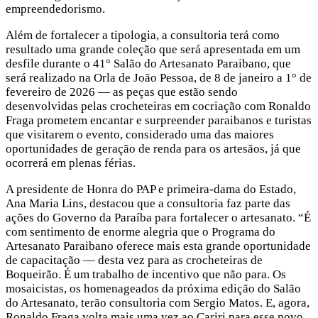
empreendedorismo.
Além de fortalecer a tipologia, a consultoria terá como
resultado uma grande coleção que será apresentada em um
desfile durante o 41° Salão do Artesanato Paraibano, que
será realizado na Orla de João Pessoa, de 8 de janeiro a 1° de
fevereiro de 2026 — as peças que estão sendo
desenvolvidas pelas crocheteiras em cocriação com Ronaldo
Fraga prometem encantar e surpreender paraibanos e turistas
que visitarem o evento, considerado uma das maiores
oportunidades de geração de renda para os artesãos, já que
ocorrerá em plenas férias.
A presidente de Honra do PAP e primeira-dama do Estado,
Ana Maria Lins, destacou que a consultoria faz parte das
ações do Governo da Paraíba para fortalecer o artesanato. “É
com sentimento de enorme alegria que o Programa do
Artesanato Paraibano oferece mais esta grande oportunidade
de capacitação — desta vez para as crocheteiras de
Boqueirão. É um trabalho de incentivo que não para. Os
mosaicistas, os homenageados da próxima edição do Salão
do Artesanato, terão consultoria com Sergio Matos. E, agora,
Ronaldo Fraga volta mais uma vez ao Cariri para esse novo