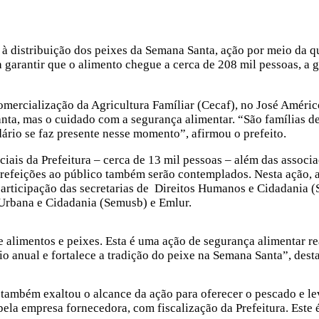
, à distribuição dos peixes da Semana Santa, ação por meio da q
a garantir que o alimento chegue a cerca de 208 mil pessoas, a 
mercialização da Agricultura Famíliar (Cecaf), no José Améric
nta, mas o cuidado com a segurança alimentar. “São famílias de
dário se faz presente nesse momento”, afirmou o prefeito.
ciais da Prefeitura – cerca de 13 mil pessoas – além das assoc
 refeições ao público também serão contemplados. Nesta ação, a
participação das secretarias de Direitos Humanos e Cidadania 
Urbana e Cidadania (Semusb) e Emlur.
e alimentos e peixes. Esta é uma ação de segurança alimentar rea
io anual e fortalece a tradição do peixe na Semana Santa”, des
também exaltou o alcance da ação para oferecer o pescado e lev
a empresa fornecedora, com fiscalização da Prefeitura. Este é, 