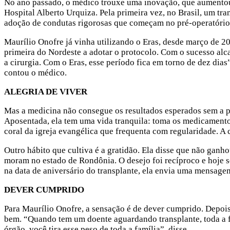
No ano passado, o médico trouxe uma inovação, que aumentou 
Hospital Alberto Urquiza. Pela primeira vez, no Brasil, um tr
adoção de condutas rigorosas que começam no pré-operatório
Maurílio Onofre já vinha utilizando o Eras, desde março de 20
primeira do Nordeste a adotar o protocolo. Com o sucesso alca
a cirurgia. Com o Eras, esse período fica em torno de dez dia
contou o médico.
ALEGRIA DE VIVER
Mas a medicina não consegue os resultados esperados sem a p
Aposentada, ela tem uma vida tranquila: toma os medicamentos 
coral da igreja evangélica que frequenta com regularidade. A 
Outro hábito que cultiva é a gratidão. Ela disse que não gan
moram no estado de Rondônia. O desejo foi recíproco e hoje s
na data de aniversário do transplante, ela envia uma mensagem
DEVER CUMPRIDO
Para Maurílio Onofre, a sensação é de dever cumprido. Depois 
bem. “Quando tem um doente aguardando transplante, toda a 
órgão, você tira esse peso de toda a família”, disse.