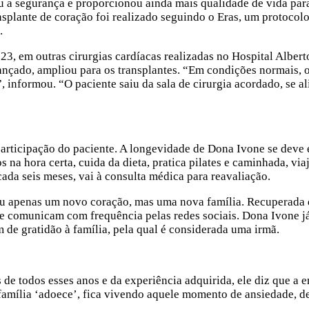
a segurança e proporcionou ainda mais qualidade de vida para
ansplante de coração foi realizado seguindo o Eras, um protoco
.
23, em outras cirurgias cardíacas realizadas no Hospital Alber
nçado, ampliou para os transplantes. “Em condições normais, o 
s”, informou. “O paciente saiu da sala de cirurgia acordado, s
articipação do paciente. A longevidade de Dona Ivone se deve 
na hora certa, cuida da dieta, pratica pilates e caminhada, viaj
cada seis meses, vai à consulta médica para reavaliação.
hou apenas um novo coração, mas uma nova família. Recuperada d
e comunicam com frequência pelas redes sociais. Dona Ivone já 
 de gratidão à família, pela qual é considerada uma irmã.
de todos esses anos e da experiência adquirida, ele diz que a e
família ‘adoece’, fica vivendo aquele momento de ansiedade, 