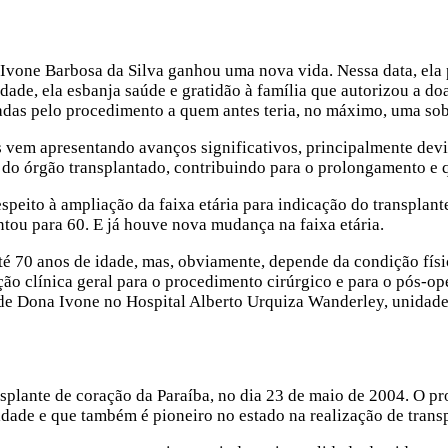
 Ivone Barbosa da Silva ganhou uma nova vida. Nessa data, ela 
idade, ela esbanja saúde e gratidão à família que autorizou a
das pelo procedimento a quem antes teria, no máximo, uma sobr
os vem apresentando avanços significativos, principalmente de
do órgão transplantado, contribuindo para o prolongamento e q
peito à ampliação da faixa etária para indicação do transplante
ntou para 60. E já houve nova mudança na faixa etária.
té 70 anos de idade, mas, obviamente, depende da condição físi
ão clínica geral para o procedimento cirúrgico e para o pós-op
 de Dona Ivone no Hospital Alberto Urquiza Wanderley, unidade
nsplante de coração da Paraíba, no dia 23 de maio de 2004. O 
dade e que também é pioneiro no estado na realização de transp