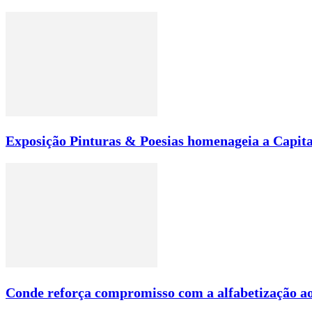
Exposição Pinturas & Poesias homenageia a Capita
Conde reforça compromisso com a alfabetização ao