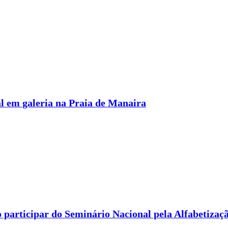
l em galeria na Praia de Manaira
 participar do Seminário Nacional pela Alfabetizaç