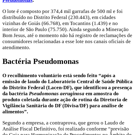
Pseudomonas
.
O lote é composto por 374,4 mil garrafas de 500 ml e foi
distribuído no Distrito Federal (230.443), em cidades
vizinhas de Goiás (66.768), em Tocantins (1.439) e no
interior de São Paulo (75.750). Ainda segundo a Mineração
Bom Jesus, até o momento não há registro de reclamações de
consumidores relacionadas a esse lote nos canais oficiais de
atendimento.
Bactéria Pseudomonas
O recolhimento voluntário está sendo feito “após a
emissão de laudo do Laboratório Central de Saúde Pública
do Distrito Federal (Lacen-DF), que identificou a presença
da bactéria
Pseudomonas aeruginosa
em amostra do
produto coletada durante ação de rotina da Diretoria de
Vigilância Sanitária do DF (Divisa/DF) para análise de
alimentos”.
Segundo a empresa, a contraprova, que gerou o Laudo de
Análise Fiscal Definitivo, foi realizado conforme “previsão
do Guia para Harmonização de Procedimentos no Âmbito do