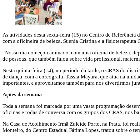
As atividades desta sexta-feira (15) no Centro de Referência 
com a oficineira de beleza, Suenia Cristina e a fisioterapeuta 
“Nosso dia começou animado, com uma oficina de beleza, de
de pessoas, que também falou sobre vida profissional, mater
Nesta quinta-feira (14), no período da tarde, o CRAS do distr
de dança, com a coreógrafa, Tassia Mayara, que atua na unid
importantes, e aproveitamos também para nos divertirmos junt
Ações da
semana
Toda a semana foi marcada por uma vasta programação desenvo
oficinas e rodas de conversa com os grupos dos CRAS, nos bair
Na Casa de Acolhimento Irmã Zuleide Porto, na Prata, foi rea
Monteiro, do Centro Estadual Fátima Lopes, tratou sobre o tem