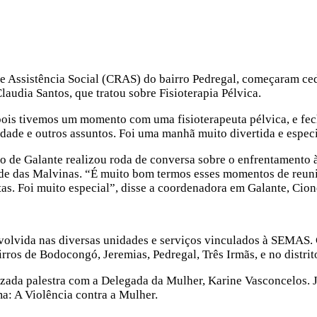
de Assistência Social (CRAS) do bairro Pedregal, começaram cedo
Claudia Santos, que tratou sobre Fisioterapia Pélvica.
pois tivemos um momento com uma fisioterapeuta pélvica, e f
nidade e outros assuntos. Foi uma manhã muito divertida e espe
ito de Galante realizou roda de conversa sobre o enfrentamento 
ade das Malvinas. “É muito bom termos esses momentos de reun
as. Foi muito especial”, disse a coordenadora em Galante, Cio
lvida nas diversas unidades e serviços vinculados à SEMAS. Co
ros de Bodocongó, Jeremias, Pedregal, Três Irmãs, e no distrit
lizada palestra com a Delegada da Mulher, Karine Vasconcelos. 
a: A Violência contra a Mulher.