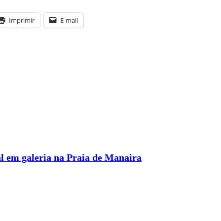
Imprimir
E-mail
l em galeria na Praia de Manaira